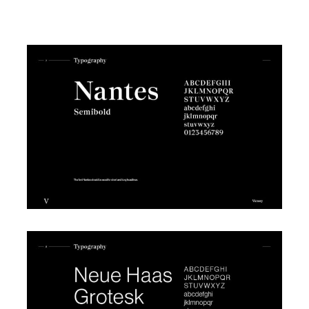
En vous abonnant, vous acceptez notre
Politique de
confidentialité
et consentez à recevoir des mises à jour de
notre entreprise. *