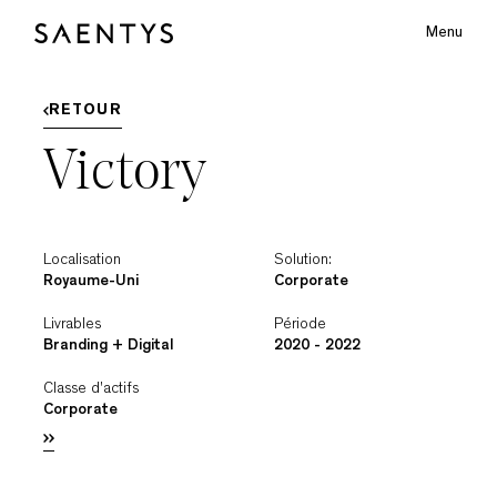
Menu
Main Logo
S
A
E
N
T
Y
RETOUR
Victory
bmenu
Localisation
Solution:
Royaume-Uni
Corporate
Livrables
Période
Branding + Digital
2020 - 2022
Classe d'actifs
Corporate