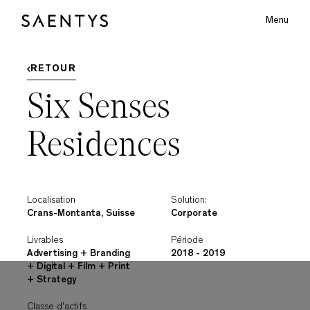
S
A
E
N
T
Y
S
Menu
Main Logo
RETOUR
N
E
A
S
Six Senses
Residences
bmenu
Localisation
Solution:
Crans-Montanta, Suisse
Corporate
Livrables
Période
Advertising + Branding
2018 - 2019
+ Digital + Film + Print
+ Strategy
Classe d'actifs