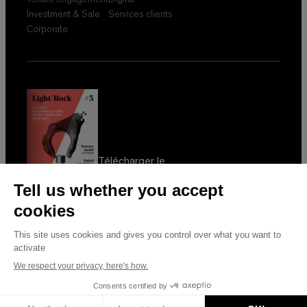
Investment & Sale
Services clients
Corporate
Télécharger le
dernier numéro de
Light & Rock
Politique de confidentialité
Copyright © 2026 Saentys. Tous droits réservés.