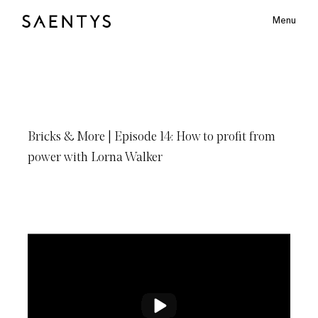
Menu
Main Logo
S
A
E
N
T
Y
S
Bricks
&
More
|
Episode
14: How
to
profit
from
bmenu
power
with
Lorna
Walker