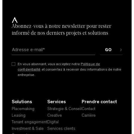
En vous abonnant, vous acceptez notre
Politique de
confidentialité
et consentez à recevoir des mises à jour de
Abonnez-vous à notre newsletter pour rester
notre entreprise. *
informé de nos derniers projets et solutions
En vous abonnant, vous acceptez notre
Politique de
confidentialité
et consentez à recevoir des informations de notre
entreprise.
Solutions
Services
Prendre contact
Placemaking
Strategie & Conseil
Contact
Leasing
Creative
Carrière
Tenant engagement
Digital
Investment & Sale
Services clients